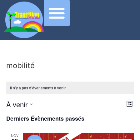
mobilité
Il n’y a pas d’évènements à venir.
Nav
Na
À venir
Liste
Sélectionnez
de
pa
une
Derniers Évènements passés
date.
vu
con
Év
NOV